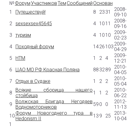
№
Форум
Участников
Тем
Сообщений
Основан
2008-
1
Путешествуй!
8
23
31
09-10
2008-
2
sexsexsex45645
4
10
11
09-16
2009-
3
туризм
4
10
10
02-23
2009-
4
Походный форум
14
26
103
04-29
2009-
5
HTM
1
2
4
12-21
2010-
6
ЦАО МО РФ Красная Поляна
88
32
89
04-05
2010-
7
Отдых в Судаке
1
2
2
05-04
Всякие сборища нашего
2010-
8
1
1
2
стойбища
06-22
Волжская Бригада Негодяев
2012-
9
59
0
0
Водномоторников
11-13
Форум Новогоднего тура в
2013-
10
13
9
25
Hedonism II
10-04
1