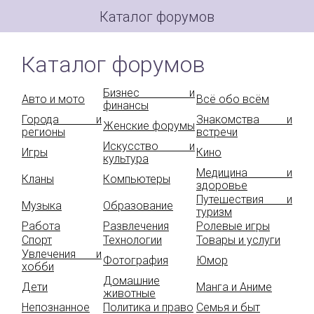
Каталог форумов
Каталог форумов
Бизнес и
Авто и мото
Всё обо всём
финансы
Города и
Знакомства и
Женские форумы
регионы
встречи
Искусство и
Игры
Кино
культура
Медицина и
Кланы
Компьютеры
здоровье
Путешествия и
Музыка
Образование
туризм
Работа
Развлечения
Ролевые игры
Спорт
Технологии
Товары и услуги
Увлечения и
Фотография
Юмор
хобби
Домашние
Дети
Манга и Аниме
животные
Непознанное
Политика и право
Семья и быт