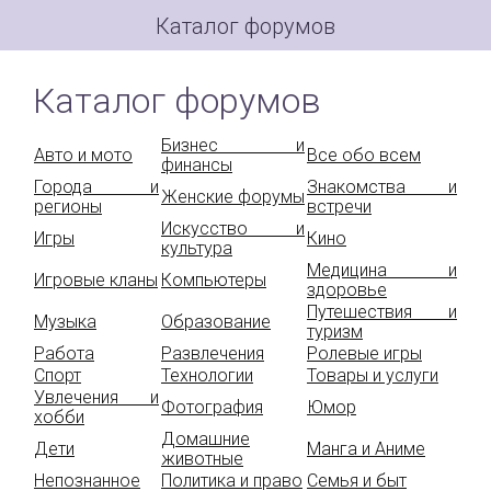
Каталог форумов
Каталог форумов
Бизнес и
Авто и мото
Все обо всем
финансы
Города и
Знакомства и
Женские форумы
регионы
встречи
Искусство и
Игры
Кино
культура
Медицина и
Игровые кланы
Компьютеры
здоровье
Путешествия и
Музыка
Образование
туризм
Работа
Развлечения
Ролевые игры
Спорт
Технологии
Товары и услуги
Увлечения и
Фотография
Юмор
хобби
Домашние
Дети
Манга и Аниме
животные
Непознанное
Политика и право
Семья и быт