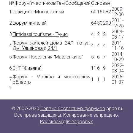
№
Форум
Участников
Тем
Сообщений
Основан
2009-
1
Голицыно-Молодежный
60
16
582
12-06
2011-
2
форум жителей
64
30
290
12-25
2009-
3
Elmidassi tourisme - Тунис
4
2
2
08-17
Форум жителей дома 24/1 по ул.
2011-
4
4
4
4
Дм. Ульянова д.24/1
11-16
2014-
5
Форум Поселения "Маслёнкино"
5
6
7
10-29
2022-
6
СНТ "Фиалка"
11
6
9
03-04
Форум - Москва и московская
2026-
7
1
1
1
область
01-07
1
© 2007-2020
Сервис бесплатных форумов
apbb.ru
Все права защищены. Копирование запрещено.
Рассказы для взрослых