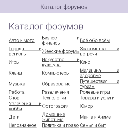
Каталог форумов
Каталог форумов
Бизнес и
Авто и мото
Всё обо всём
финансы
Города и
Знакомства и
Женские форумы
регионы
встречи
Искусство и
Игры
Кино
культура
Медицина и
Кланы
Компьютеры
здоровье
Путешествия и
Музыка
Образование
туризм
Работа
Развлечения
Ролевые игры
Спорт
Технологии
Товары и услуги
Увлечения и
Фотография
Юмор
хобби
Домашние
Дети
Манга и Аниме
животные
Непознанное
Политика и право
Семья и быт