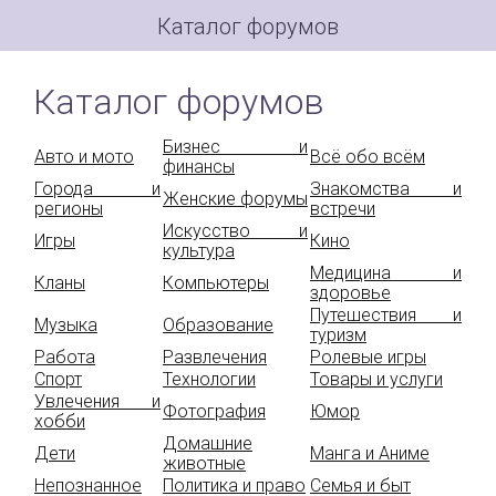
Каталог форумов
Каталог форумов
Бизнес и
Авто и мото
Всё обо всём
финансы
Города и
Знакомства и
Женские форумы
регионы
встречи
Искусство и
Игры
Кино
культура
Медицина и
Кланы
Компьютеры
здоровье
Путешествия и
Музыка
Образование
туризм
Работа
Развлечения
Ролевые игры
Спорт
Технологии
Товары и услуги
Увлечения и
Фотография
Юмор
хобби
Домашние
Дети
Манга и Аниме
животные
Непознанное
Политика и право
Семья и быт