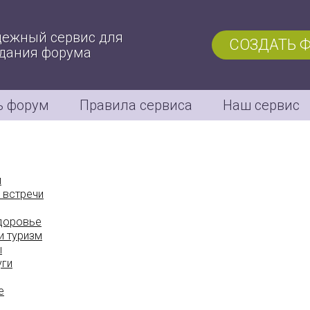
ежный сервис для
СОЗДАТЬ 
дания форума
ь форум
Правила сервиса
Наш сервис
м
 встречи
здоровье
и туризм
ы
уги
е