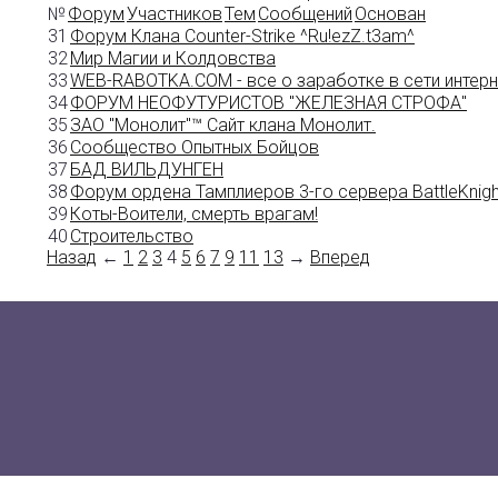
№
Форум
Участников
Тем
Сообщений
Основан
31
Форум Клана Counter-Strike ^Ru!ezZ.t3am^
32
Мир Магии и Колдовства
33
WEB-RABOTKA.COM - все о заработке в сети интерн
34
ФОРУМ НЕОФУТУРИСТОВ "ЖЕЛЕЗНАЯ СТРОФА"
35
ЗАО "Монолит"™ Сайт клана Монолит.
36
Сообщество Опытных Бойцов
37
БАД ВИЛЬДУНГЕН
38
Форум ордена Тамплиеров 3-го сервера BattleKnigh
39
Коты-Воители, смерть врагам!
40
Строительство
Назад
←
1
2
3
4
5
6
7
9
11
13
→
Вперед