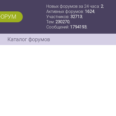
Новых форумов за 24 часа:
2
;
Активных форумов:
1624
;
ФОРУМ
Участников:
32713
;
Тем:
230270
;
Сообщений:
1794193
;
Каталог форумов