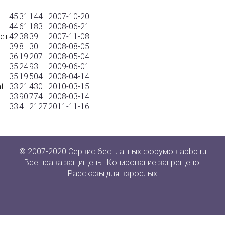
45
31
144
2007-10-20
44
61
183
2008-06-21
ет
42
38
39
2007-11-08
39
8
30
2008-08-05
36
19
207
2008-05-04
35
24
93
2009-06-01
35
19
504
2008-04-14
t
33
21
430
2010-03-15
33
90
774
2008-03-14
33
4
2127
2011-11-16
© 2007-2020
Сервис бесплатных форумов
apbb.ru
Все права защищены. Копирование запрещено.
Рассказы для взрослых