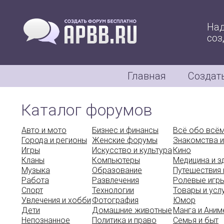
Над
соз
Главная
Создат
Каталог форумов
Авто и мото
Бизнес и финансы
Всё обо всё
Города и регионы
Женские форумы
Знакомства и
Игры
Искусство и культура
Кино
Кланы
Компьютеры
Медицина и 
Музыка
Образование
Путешествия 
Работа
Развлечения
Ролевые игр
Спорт
Технологии
Товары и усл
Увлечения и хобби
Фотография
Юмор
Дети
Домашние животные
Манга и Аним
Непознанное
Политика и право
Семья и быт