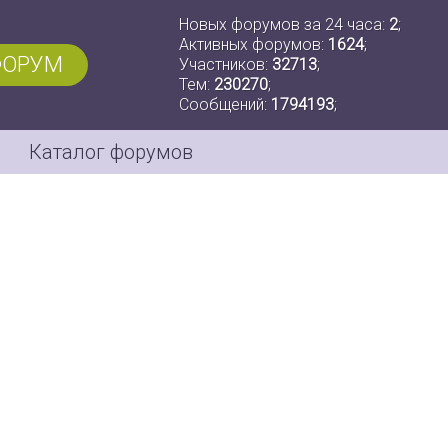
Новых форумов за 24 часа:
2
;
Активных форумов:
1624
;
ФОРУМ
Участников:
32713
;
Тем:
230270
;
Сообщений:
1794193
;
Каталог форумов