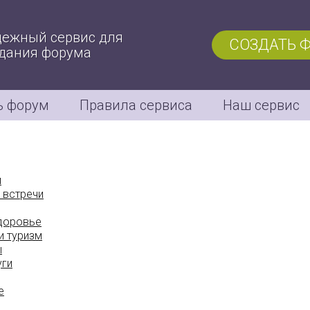
ежный сервис для
СОЗДАТЬ 
дания форума
ь форум
Правила сервиса
Наш сервис
м
 встречи
здоровье
и туризм
ы
уги
е