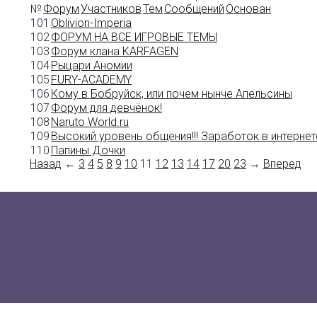
№
Форум
Участников
Тем
Сообщений
Основан
101
Oblivion-Imperia
102
ФОРУМ НА ВСЕ ИГРОВЫЕ ТЕМЫ
103
Форум клана KARFAGEN
104
Рыцари Аномии
105
FURY-ACADEMY
106
Кому в Бобруйск, или почем нынче Апельсины
107
Форум для девчёнок!
108
Naruto World.ru
109
Высокий уровень общения!!! Заработок в интернете
110
Папины Дочки
Назад
←
3
4
5
8
9
10
11
12
13
14
17
20
23
→
Вперед