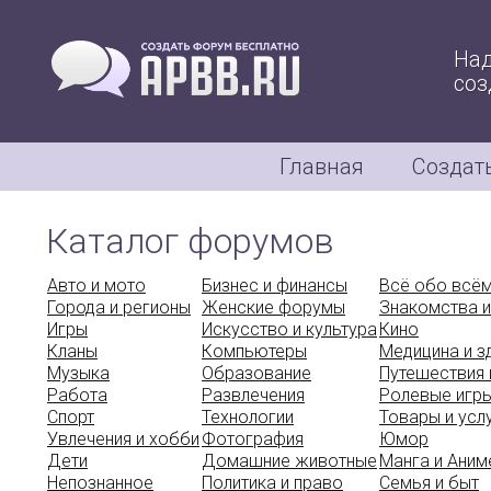
Над
соз
Главная
Создат
Каталог форумов
Авто и мото
Бизнес и финансы
Всё обо всё
Города и регионы
Женские форумы
Знакомства и
Игры
Искусство и культура
Кино
Кланы
Компьютеры
Медицина и 
Музыка
Образование
Путешествия 
Работа
Развлечения
Ролевые игр
Спорт
Технологии
Товары и усл
Увлечения и хобби
Фотография
Юмор
Дети
Домашние животные
Манга и Аним
Непознанное
Политика и право
Семья и быт