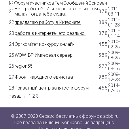
№
Форум
Участников
Тем
Сообщений
Основан
Нет работы? Или зарплата слишком
2011-
21
3
7
8
мала? Тогда тебе сюда!
03-11
2011-
22
предлагаю работу в Интернете
3
8
9
01-23
2011-
23
работа в интернете- это реально!
3
7
8
01-14
2010-
24
Оргкомітет конкурсу онлайн
4
5
5
02-25
2009-
25
WOW_BP Импереал сервер.
5
8
9
08-25
2009-
26
region55
5
7
7
03-16
2008-
27
Фронт народного единства
9
8
9
12-23
2014-
28
Приватный центр занятости форум
4
5
5
07-15
Назад
←
1
2
3
© 2007-2020
Сервис бесплатных форумов
apbb.ru
Все права защищены. Копирование запрещено.
Рассказы для взрослых