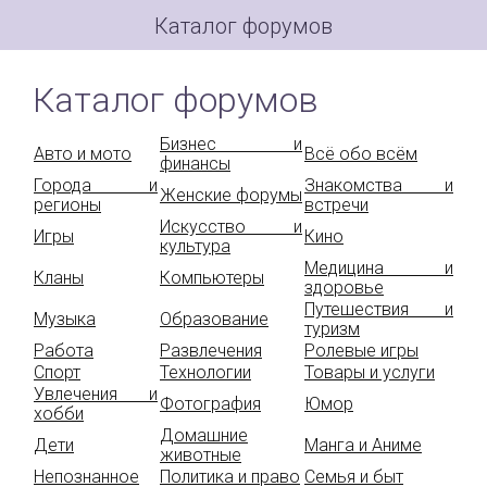
Каталог форумов
Каталог форумов
Бизнес и
Авто и мото
Всё обо всём
финансы
Города и
Знакомства и
Женские форумы
регионы
встречи
Искусство и
Игры
Кино
культура
Медицина и
Кланы
Компьютеры
здоровье
Путешествия и
Музыка
Образование
туризм
Работа
Развлечения
Ролевые игры
Спорт
Технологии
Товары и услуги
Увлечения и
Фотография
Юмор
хобби
Домашние
Дети
Манга и Аниме
животные
Непознанное
Политика и право
Семья и быт