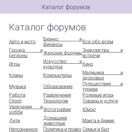
Каталог форумов
Каталог форумов
Бизнес и
Авто и мото
Всё обо всём
финансы
Города и
Знакомства и
Женские форумы
регионы
встречи
Искусство и
Игры
Кино
культура
Медицина и
Кланы
Компьютеры
здоровье
Путешествия и
Музыка
Образование
туризм
Работа
Развлечения
Ролевые игры
Спорт
Технологии
Товары и услуги
Увлечения и
Фотография
Юмор
хобби
Домашние
Дети
Манга и Аниме
животные
Непознанное
Политика и право
Семья и быт