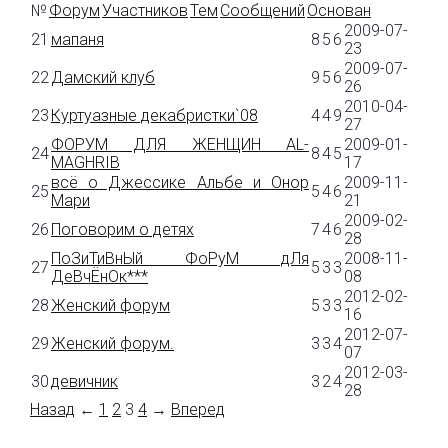
№
Форум
Участников
Тем
Сообщений
Основан
2009-07-
21
мапаня
8
5
6
23
2009-07-
22
Дамский клуб
9
5
6
26
2010-04-
23
Куртуазные декабристки`08
4
4
9
27
ФОРУМ ДЛЯ ЖЕНЩИН AL-
2009-01-
24
8
4
5
MAGHRIB
17
всё о Джессике Альбе и Онор
2009-11-
25
5
4
6
Мари
21
2009-02-
26
Поговорим о детях
7
4
6
28
ПоЗиТиВнЫй ФоРуМ дЛя
2008-11-
27
5
3
3
ДеВчЁнОк***
08
2012-02-
28
Женский форум
5
3
3
16
2012-07-
29
Женский форум.
3
3
4
07
2012-03-
30
девичник
3
2
4
28
Назад
←
1
2
3
4
→
Вперед