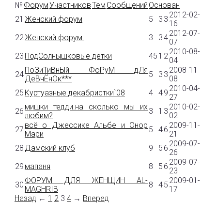
№
Форум
Участников
Тем
Сообщений
Основан
2012-02-
21
Женский форум
5
3
3
16
2012-07-
22
Женский форум.
3
3
4
07
2010-08-
23
ПодСолнышковые детки
45
1
2
04
ПоЗиТиВнЫй ФоРуМ дЛя
2008-11-
24
5
3
3
ДеВчЁнОк***
08
2010-04-
25
Куртуазные декабристки`08
4
4
9
27
мишки тедди.на сколько мы их
2010-02-
26
3
1
3
любим?
02
всё о Джессике Альбе и Онор
2009-11-
27
5
4
6
Мари
21
2009-07-
28
Дамский клуб
9
5
6
26
2009-07-
29
мапаня
8
5
6
23
ФОРУМ ДЛЯ ЖЕНЩИН AL-
2009-01-
30
8
4
5
MAGHRIB
17
Назад
←
1
2
3
4
→
Вперед