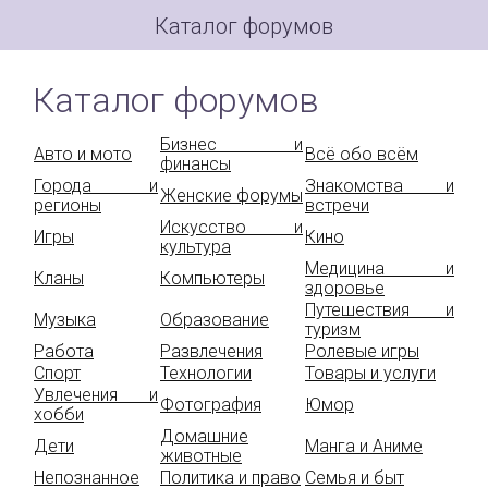
Каталог форумов
Каталог форумов
Бизнес и
Авто и мото
Всё обо всём
финансы
Города и
Знакомства и
Женские форумы
регионы
встречи
Искусство и
Игры
Кино
культура
Медицина и
Кланы
Компьютеры
здоровье
Путешествия и
Музыка
Образование
туризм
Работа
Развлечения
Ролевые игры
Спорт
Технологии
Товары и услуги
Увлечения и
Фотография
Юмор
хобби
Домашние
Дети
Манга и Аниме
животные
Непознанное
Политика и право
Семья и быт