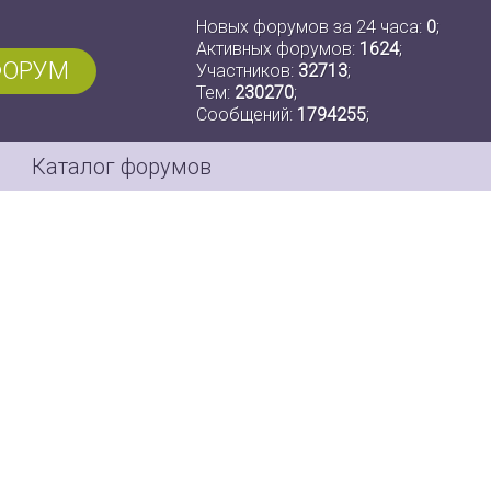
Новых форумов за 24 часа:
0
;
Активных форумов:
1624
;
ФОРУМ
Участников:
32713
;
Тем:
230270
;
Сообщений:
1794255
;
Каталог форумов