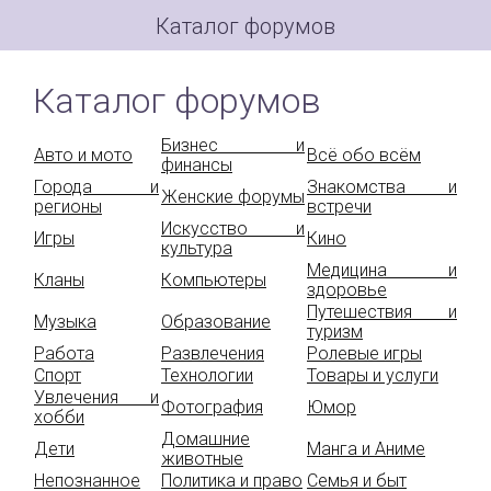
Каталог форумов
Каталог форумов
Бизнес и
Авто и мото
Всё обо всём
финансы
Города и
Знакомства и
Женские форумы
регионы
встречи
Искусство и
Игры
Кино
культура
Медицина и
Кланы
Компьютеры
здоровье
Путешествия и
Музыка
Образование
туризм
Работа
Развлечения
Ролевые игры
Спорт
Технологии
Товары и услуги
Увлечения и
Фотография
Юмор
хобби
Домашние
Дети
Манга и Аниме
животные
Непознанное
Политика и право
Семья и быт