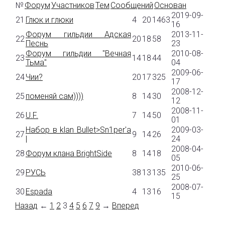
№
Форум
Участников
Тем
Сообщений
Основан
2019-09-
21
Глюк и глюки
4
20
1463
16
Форум гильдии Адская
2013-11-
22
20
18
58
Песнь
23
Форум гильдии "Вечная
2010-08-
23
14
18
44
Тьма"
04
2009-06-
24
Чии?
20
17
325
17
2008-12-
25
поменяй сам))))
8
14
30
12
2008-11-
26
U.F.
7
14
50
01
Набор в klan Bullet>Sn1per'a
2009-03-
27
9
14
26
|
24
2008-04-
28
Форум клана BrightSide
8
14
18
05
2010-06-
29
РУСЬ
38
13
135
25
2008-07-
30
Espada
4
13
16
15
Назад
←
1
2
3
4
5
6
7
9
→
Вперед