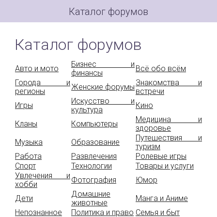
Каталог форумов
Каталог форумов
Бизнес и
Авто и мото
Всё обо всём
финансы
Города и
Знакомства и
Женские форумы
регионы
встречи
Искусство и
Игры
Кино
культура
Медицина и
Кланы
Компьютеры
здоровье
Путешествия и
Музыка
Образование
туризм
Работа
Развлечения
Ролевые игры
Спорт
Технологии
Товары и услуги
Увлечения и
Фотография
Юмор
хобби
Домашние
Дети
Манга и Аниме
животные
Непознанное
Политика и право
Семья и быт