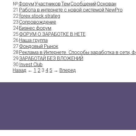
№
Форум
Участников
Тем
Сообщений
Основан
21
Работа в интернете с новой системой NewPro
22
forex.stock.strateg
23
Сопровождение
24
Бизнес форум
25
ФОРУМ О ЗАРАБОТКЕ В НЕТЕ
26
Наша группа
27
Фондовый Рынок
28
Реклама в Интернете. Способы заработка в сети, ф
29
ЗАРАБОТАЙ БЕЗ ВЛОЖЕНИЙ
30
Invest Club
Назад
←
1
2
3
4
5
→
Вперед