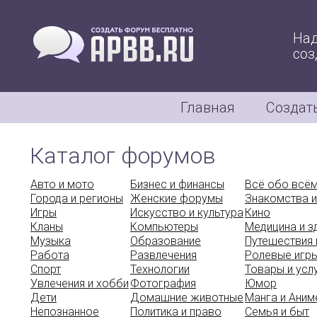
Над
соз
Главная
Создат
Каталог форумов
Авто и мото
Бизнес и финансы
Всё обо всё
Города и регионы
Женские форумы
Знакомства и
Игры
Искусство и культура
Кино
Кланы
Компьютеры
Медицина и 
Музыка
Образование
Путешествия 
Работа
Развлечения
Ролевые игр
Спорт
Технологии
Товары и усл
Увлечения и хобби
Фотография
Юмор
Дети
Домашние животные
Манга и Аним
Непознанное
Политика и право
Семья и быт