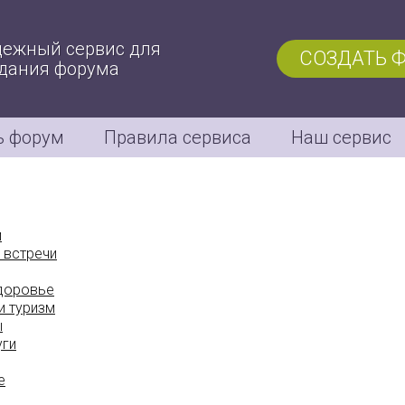
ежный сервис для
СОЗДАТЬ 
дания форума
ь форум
Правила сервиса
Наш сервис
м
 встречи
здоровье
и туризм
ы
уги
е