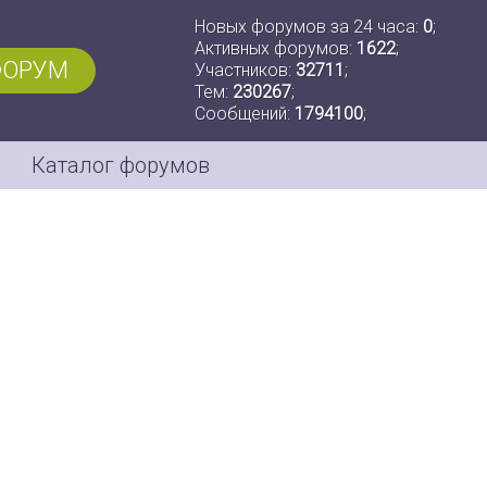
Новых форумов за 24 часа:
0
;
Активных форумов:
1622
;
ФОРУМ
Участников:
32711
;
Тем:
230267
;
Сообщений:
1794100
;
Каталог форумов