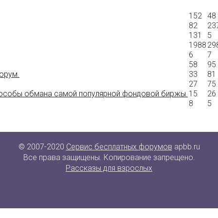
152
48
82
23
131
5
1988
29
6
7
58
95
орум.
33
81
27
75
способы обмана самой популярной фондовой биржы.
15
26
8
5
© 2007-2020
Сервис бесплатных форумов
apbb.ru
Все права защищены. Копирование запрещено.
Рассказы для взрослых