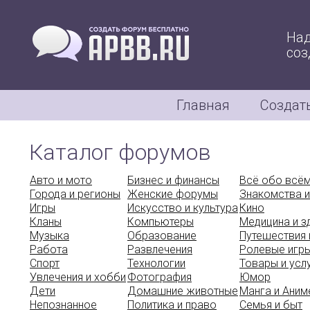
Над
соз
Главная
Создат
Каталог форумов
Авто и мото
Бизнес и финансы
Всё обо всё
Города и регионы
Женские форумы
Знакомства и
Игры
Искусство и культура
Кино
Кланы
Компьютеры
Медицина и 
Музыка
Образование
Путешествия 
Работа
Развлечения
Ролевые игр
Спорт
Технологии
Товары и усл
Увлечения и хобби
Фотография
Юмор
Дети
Домашние животные
Манга и Аним
Непознанное
Политика и право
Семья и быт