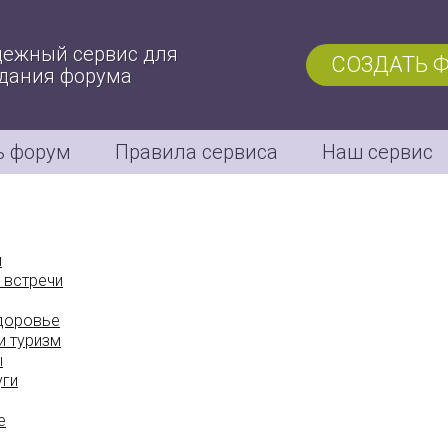
ежный сервис для
СОЗДАТЬ 
дания форума
ь форум
Правила сервиса
Наш сервис
м
 встречи
здоровье
и туризм
ы
уги
е