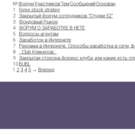
№
Форум
Участников
Тем
Сообщений
Основан
1
forex.stock.strateg
2
Закрытый форум сотрудников "Студии 52"
3
Фондовый Рынок
4
ФОРУМ О ЗАРАБОТКЕ В НЕТЕ
5
Вопросы агентам
6
Заработок в Интернете
7
Реклама в Интернете. Способы заработка в сети, ф
8
.::Club Кликеров::.
9
Закрытая сторона форекс клуба, или какие есть 
10
BUBL
1
2
3
4
5
→
Вперед