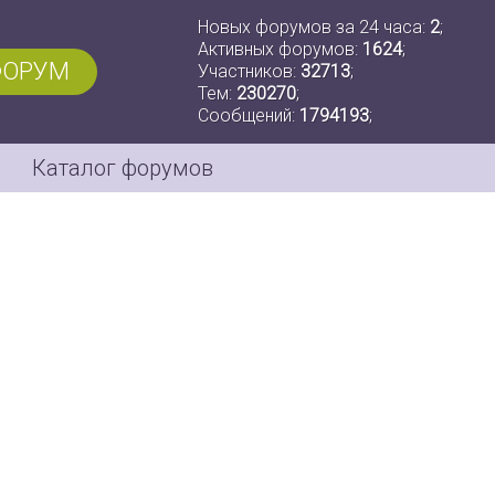
Новых форумов за 24 часа:
2
;
Активных форумов:
1624
;
ФОРУМ
Участников:
32713
;
Тем:
230270
;
Сообщений:
1794193
;
Каталог форумов